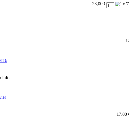
23,00 €
1
ft 6
en
info
vier
17,00 