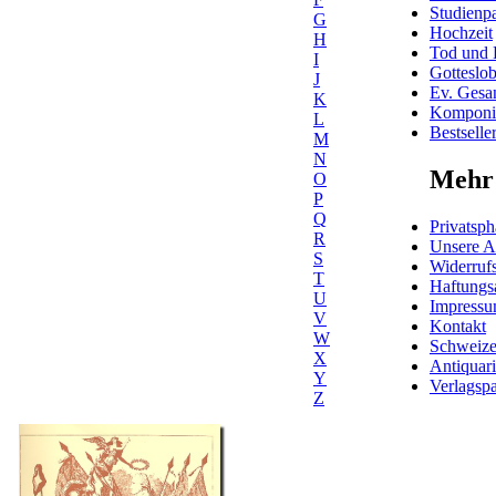
Studienpa
G
Hochzeit
H
Tod und 
I
Gotteslo
J
Ev. Gesa
K
Komponis
L
Bestselle
M
N
Mehr 
O
P
Q
Privatsph
R
Unsere 
S
Widerrufs
T
Haftungs
U
Impress
V
Kontakt
W
Schweiz
X
Antiquar
Y
Verlagspa
Z