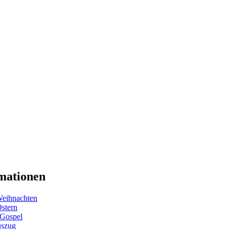
mationen
eihnachten
Ostern
 Gospel
uszug