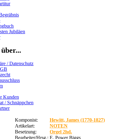
rtitur
Begräbnis
b
ngbuch
ten Jubiläen
r
über...
äre / Datenschutz
AGB
recht
ausschluss
um
er Kunden
iat / Schnäppchen
rtner
Komponist:
Hewitt, James (1770-1827)
Artikelart:
NOTEN
Besetzung:
Orgel 2hd.
Bearbeiter/Hrsg.:
E. Power Biggs