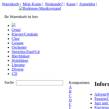
Warenkorb
|
Mein Konto
|
Neukunde?
|
Kasse
|
Anmelden
|
Ihr Warenkorb ist leer.
Orgel
Klavier/Cembalo
Chor
Gesang
Orchester
Streicher/Zupf/Git
Blechbläser
Holzbläser
Literatur
Diverse
CD
Suche
Komponisten
Infor
A
B
Advent/W
C
Passion/
D
Jazz und
E
Klaviera
F