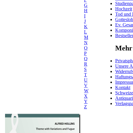
Studienpa
G
Hochzeit
H
Tod und 
I
Gotteslo
J
Ev. Gesa
K
Komponis
L
Bestselle
M
N
Mehr 
O
P
Q
Privatsph
R
Unsere 
S
Widerrufs
T
Haftungs
U
Impress
V
Kontakt
W
Schweiz
X
Antiquar
Y
Verlagspa
Z