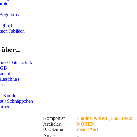
rtitur
Begräbnis
b
ngbuch
ten Jubiläen
r
über...
äre / Datenschutz
AGB
recht
ausschluss
um
er Kunden
iat / Schnäppchen
rtner
Komponist:
Hollins, Alfred (1865-1942)
Artikelart:
NOTEN
Besetzung:
Orgel 2hd.
Anlass:
-