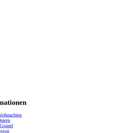
mationen
eihnachten
Ostern
 Gospel
uszug