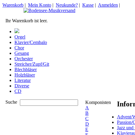
Warenkorb
|
Mein Konto
|
Neukunde?
|
Kasse
|
Anmelden
|
Ihr Warenkorb ist leer.
Orgel
Klavier/Cembalo
Chor
Gesang
Orchester
Streicher/Zupf/Git
Blechbläser
Holzbläser
Literatur
Diverse
CD
Suche
Komponisten
Infor
A
B
Advent/W
C
Passion/
D
Jazz und
E
Klaviera
F