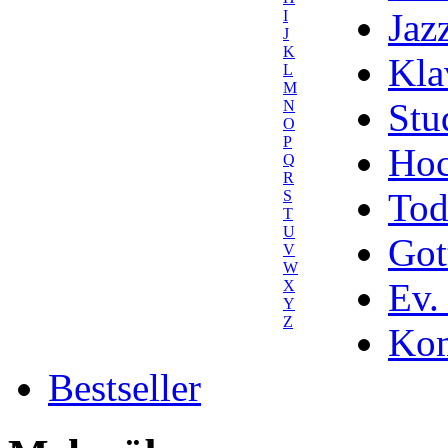
Jaz
I
J
K
Kla
L
M
Stu
N
O
P
Hoc
Q
R
Tod
S
T
U
Got
V
W
Ev.
X
Y
Z
Kom
Bestseller