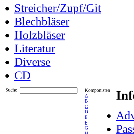
Streicher/Zupf/Git
Blechbläser
Holzbläser
Literatur
Diverse
CD
Suche
Komponisten
In
A
B
C
Adv
D
E
F
Pas
G
H