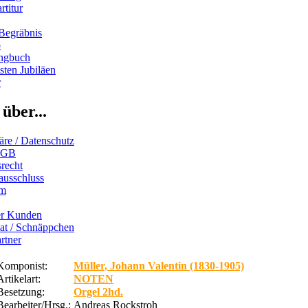
rtitur
Begräbnis
b
ngbuch
ten Jubiläen
r
über...
äre / Datenschutz
AGB
recht
ausschluss
um
er Kunden
iat / Schnäppchen
rtner
Komponist:
Müller, Johann Valentin (1830-1905)
Artikelart:
NOTEN
Besetzung:
Orgel 2hd.
Bearbeiter/Hrsg.:
Andreas Rockstroh