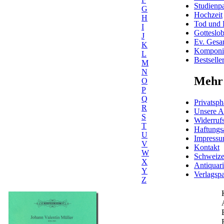
Studienpa
G
Hochzeit
H
Tod und 
I
Gotteslo
J
Ev. Gesa
K
Komponis
L
Bestselle
M
N
Mehr 
O
P
Q
Privatsph
R
Unsere 
S
Widerrufs
T
Haftungs
U
Impress
V
Kontakt
W
Schweiz
X
Antiquar
Y
Verlagspa
Z