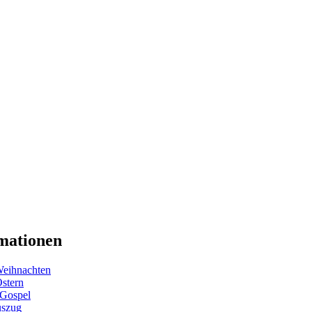
mationen
eihnachten
Ostern
 Gospel
uszug