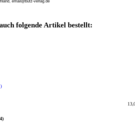
chland, email@butz-verlag.de
auch folgende Artikel bestellt:
)
13,
4)