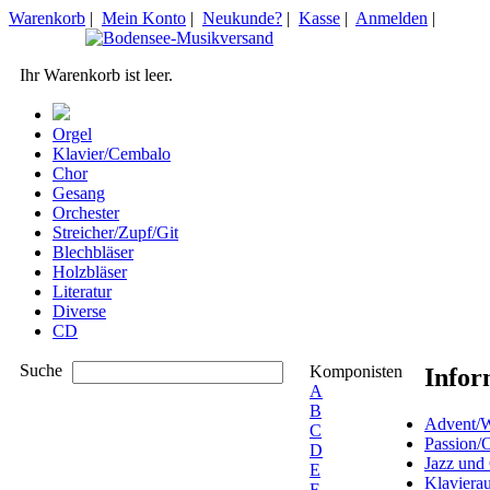
Warenkorb
|
Mein Konto
|
Neukunde?
|
Kasse
|
Anmelden
|
Ihr Warenkorb ist leer.
Orgel
Klavier/Cembalo
Chor
Gesang
Orchester
Streicher/Zupf/Git
Blechbläser
Holzbläser
Literatur
Diverse
CD
Suche
Komponisten
Infor
A
B
Advent/W
C
Passion/
D
Jazz und
E
Klaviera
F