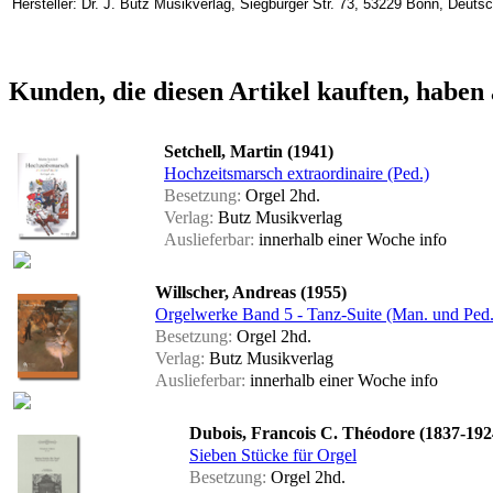
Hersteller: Dr. J. Butz Musikverlag, Siegburger Str. 73, 53229 Bonn, Deuts
Kunden, die diesen Artikel kauften, haben 
Setchell, Martin (1941)
Hochzeitsmarsch extraordinaire (Ped.)
Besetzung:
Orgel 2hd.
Verlag:
Butz Musikverlag
Auslieferbar:
innerhalb einer Woche
info
Willscher, Andreas (1955)
Orgelwerke Band 5 - Tanz-Suite (Man. und Ped.
Besetzung:
Orgel 2hd.
Verlag:
Butz Musikverlag
Auslieferbar:
innerhalb einer Woche
info
Dubois, Francois C. Théodore (1837-192
Sieben Stücke für Orgel
Besetzung:
Orgel 2hd.