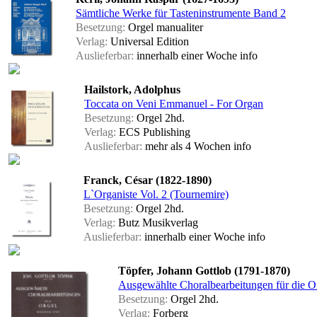
Sämtliche Werke für Tasteninstrumente Band 2
Besetzung:
Orgel manualiter
Verlag:
Universal Edition
Auslieferbar:
innerhalb einer Woche
info
Hailstork, Adolphus
Toccata on Veni Emmanuel - For Organ
Besetzung:
Orgel 2hd.
Verlag:
ECS Publishing
Auslieferbar:
mehr als 4 Wochen
info
Franck, César (1822-1890)
L`Organiste Vol. 2 (Tournemire)
Besetzung:
Orgel 2hd.
Verlag:
Butz Musikverlag
Auslieferbar:
innerhalb einer Woche
info
Töpfer, Johann Gottlob (1791-1870)
Ausgewählte Choralbearbeitungen für die O
Besetzung:
Orgel 2hd.
Verlag:
Forberg