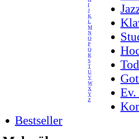
Jaz
I
J
K
Kla
L
M
Stu
N
O
P
Hoc
Q
R
Tod
S
T
U
Got
V
W
Ev.
X
Y
Z
Kom
Bestseller