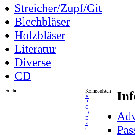
Streicher/Zupf/Git
Blechbläser
Holzbläser
Literatur
Diverse
CD
Suche
Komponisten
In
A
B
C
Adv
D
E
F
Pas
G
H