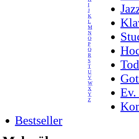
Jaz
I
J
K
Kla
L
M
Stu
N
O
P
Hoc
Q
R
Tod
S
T
U
Got
V
W
Ev.
X
Y
Z
Kom
Bestseller