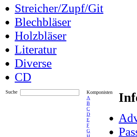
Streicher/Zupf/Git
Blechbläser
Holzbläser
Literatur
Diverse
CD
Suche
Komponisten
In
A
B
C
Adv
D
E
F
Pas
G
H