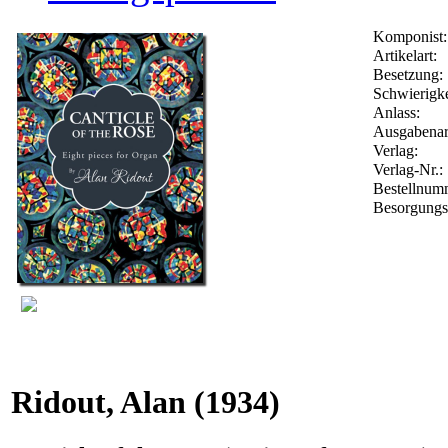
Komponist:
Artikelart:
Besetzung:
Schwierigke
Anlass:
Ausgabenar
Verlag:
Verlag-Nr.:
Bestellnu
Besorgungs
Ridout, Alan
(1934)