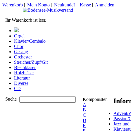
Warenkorb
|
Mein Konto
|
Neukunde?
|
Kasse
|
Anmelden
|
Ihr Warenkorb ist leer.
Orgel
Klavier/Cembalo
Chor
Gesang
Orchester
Streicher/Zupf/Git
Blechbläser
Holzbläser
Literatur
Diverse
CD
Suche
Komponisten
Infor
A
B
Advent/W
C
Passion/
D
Jazz und
E
Klaviera
F