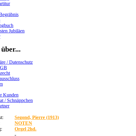
rtitur
Begräbnis
b
ngbuch
ten Jubiläen
r
über...
äre / Datenschutz
AGB
recht
ausschluss
um
er Kunden
iat / Schnäppchen
rtner
t:
Segond, Pierre (1913)
:
NOTEN
:
Orgel 2hd.
-