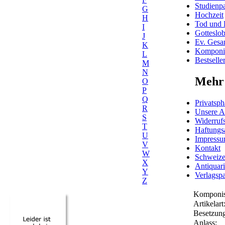
Studienpa
G
Hochzeit
H
Tod und 
I
Gotteslo
J
Ev. Gesa
K
Komponis
L
Bestselle
M
N
Mehr 
O
P
Q
Privatsph
R
Unsere 
S
Widerrufs
T
Haftungs
U
Impress
V
Kontakt
W
Schweiz
X
Antiquar
Y
Verlagspa
Z
Komponis
Artikelart
Besetzung
Anlass: