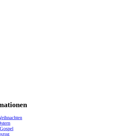
mationen
eihnachten
Ostern
 Gospel
uszug