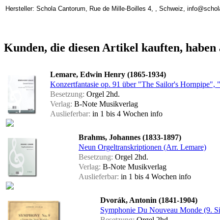
Hersteller: Schola Cantorum, Rue de Mille-Boilles 4, , Schweiz, info@scho
Kunden, die diesen Artikel kauften, haben 
Lemare, Edwin Henry (1865-1934)
Konzertfantasie op. 91 über "The Sailor's Hornpipe", 
Besetzung:
Orgel 2hd.
Verlag:
B-Note Musikverlag
Auslieferbar:
in 1 bis 4 Wochen
info
Brahms, Johannes (1833-1897)
Neun Orgeltranskriptionen (Arr. Lemare)
Besetzung:
Orgel 2hd.
Verlag:
B-Note Musikverlag
Auslieferbar:
in 1 bis 4 Wochen
info
Dvorák, Antonin (1841-1904)
Symphonie Du Nouveau Monde (9. Sin
Besetzung:
Orgel 2hd.