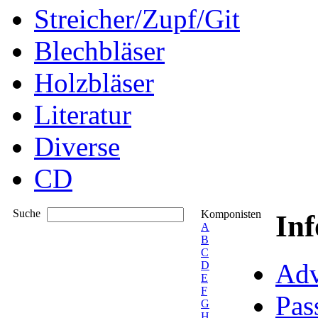
Streicher/Zupf/Git
Blechbläser
Holzbläser
Literatur
Diverse
CD
Suche
Komponisten
In
A
B
C
Adv
D
E
F
Pas
G
H