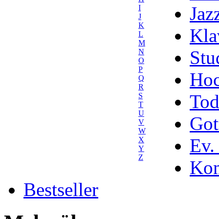
Jaz
I
J
K
Kla
L
M
Stu
N
O
P
Hoc
Q
R
Tod
S
T
U
Got
V
W
Ev.
X
Y
Z
Kom
Bestseller