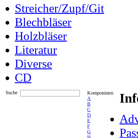
Streicher/Zupf/Git
Blechbläser
Holzbläser
Literatur
Diverse
CD
Suche
Komponisten
In
A
B
C
Adv
D
E
F
Pas
G
H