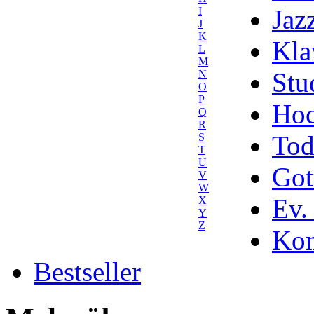
Jaz
I
J
K
Kla
L
M
Stu
N
O
P
Hoc
Q
R
Tod
S
T
U
Got
V
W
Ev.
X
Y
Z
Kom
Bestseller