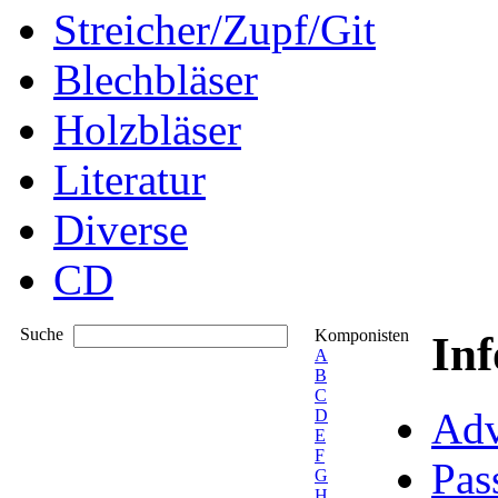
Streicher/Zupf/Git
Blechbläser
Holzbläser
Literatur
Diverse
CD
Suche
Komponisten
In
A
B
C
Adv
D
E
F
Pas
G
H