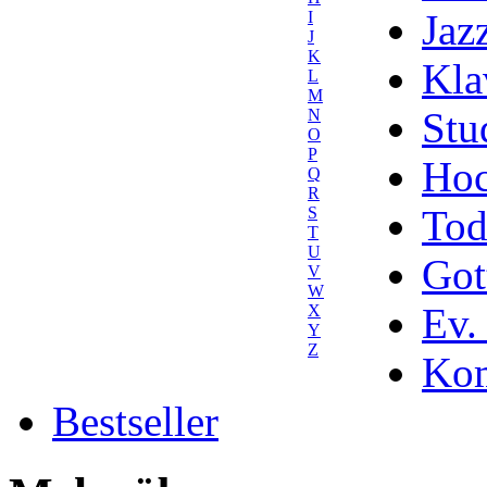
Jaz
I
J
K
Kla
L
M
Stu
N
O
P
Hoc
Q
R
Tod
S
T
U
Got
V
W
Ev.
X
Y
Z
Kom
Bestseller