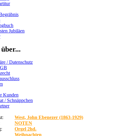
rtitur
Begräbnis
b
ngbuch
ten Jubiläen
r
über...
äre / Datenschutz
AGB
recht
ausschluss
um
er Kunden
iat / Schnäppchen
rtner
t:
West, John Ebenezer (1863-1929)
:
NOTEN
:
Orgel 2hd.
Weihnachten