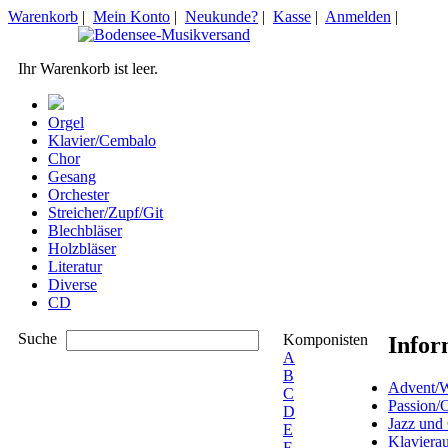
Warenkorb
|
Mein Konto
|
Neukunde?
|
Kasse
|
Anmelden
|
Ihr Warenkorb ist leer.
Orgel
Klavier/Cembalo
Chor
Gesang
Orchester
Streicher/Zupf/Git
Blechbläser
Holzbläser
Literatur
Diverse
CD
Suche
Komponisten
Infor
A
B
Advent/W
C
Passion/
D
Jazz und
E
Klaviera
F