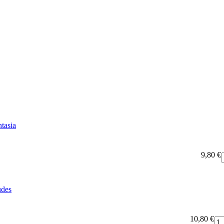
tasia
9,80 €
udes
10,80 €