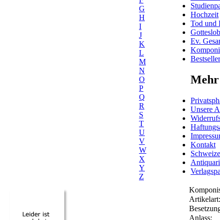
Studienpa
G
Hochzeit
H
Tod und 
I
Gotteslo
J
Ev. Gesa
K
Komponis
L
Bestselle
M
N
Mehr 
O
P
Q
Privatsph
R
Unsere 
S
Widerrufs
T
Haftungs
U
Impress
V
Kontakt
W
Schweiz
X
Antiquar
Y
Verlagspa
Z
Komponis
Artikelart
Besetzung
Anlass: