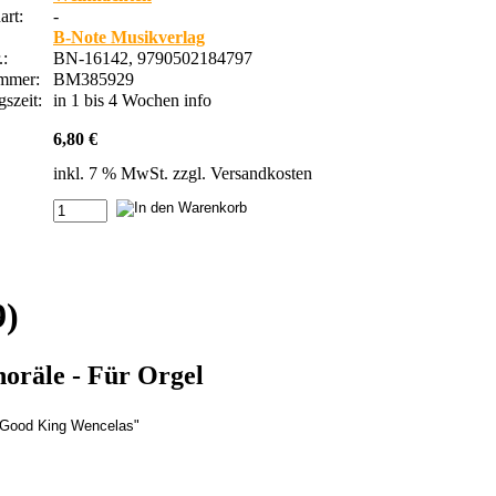
rt:
-
B-Note Musikverlag
.:
BN-16142, 9790502184797
ummer:
BM385929
szeit:
in 1 bis 4 Wochen
info
6,80 €
inkl. 7 % MwSt. zzgl.
Versandkosten
9)
oräle - Für Orgel
 "Good King Wencelas"