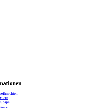
mationen
eihnachten
Ostern
 Gospel
uszug