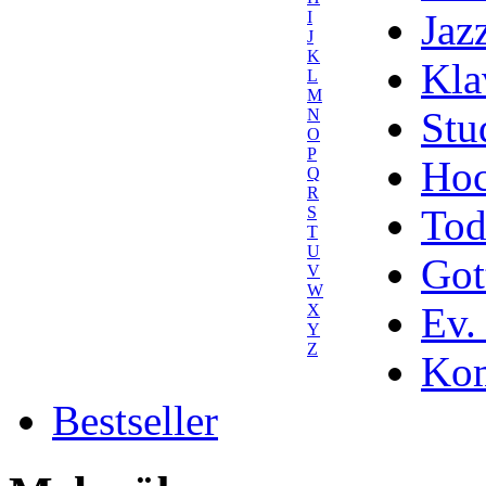
Jaz
I
J
K
Kla
L
M
Stu
N
O
P
Hoc
Q
R
Tod
S
T
U
Got
V
W
Ev.
X
Y
Z
Kom
Bestseller