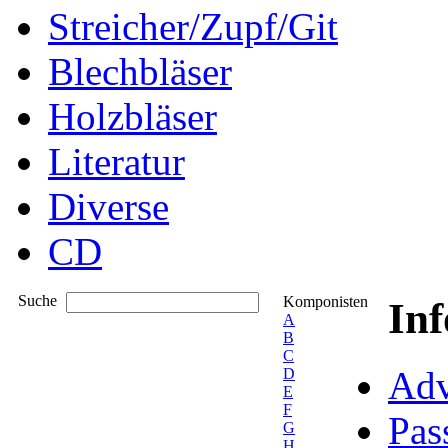
Streicher/Zupf/Git
Blechbläser
Holzbläser
Literatur
Diverse
CD
Suche
Komponisten
In
A
B
C
Adv
D
E
F
Pas
G
H