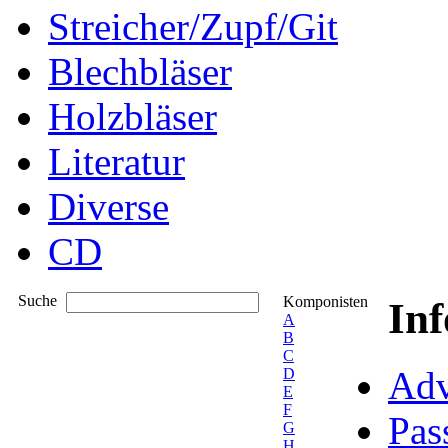
Streicher/Zupf/Git
Blechbläser
Holzbläser
Literatur
Diverse
CD
Suche
Komponisten
In
A
B
C
Adv
D
E
F
Pas
G
H