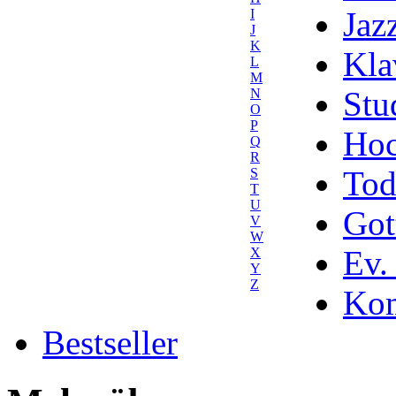
Jaz
I
J
K
Kla
L
M
Stu
N
O
P
Hoc
Q
R
Tod
S
T
U
Got
V
W
Ev.
X
Y
Z
Kom
Bestseller