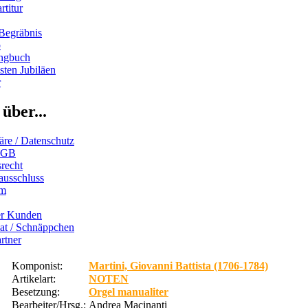
rtitur
Begräbnis
b
ngbuch
ten Jubiläen
r
über...
äre / Datenschutz
AGB
recht
ausschluss
um
er Kunden
iat / Schnäppchen
rtner
Komponist:
Martini, Giovanni Battista (1706-1784)
Artikelart:
NOTEN
Besetzung:
Orgel manualiter
Bearbeiter/Hrsg.:
Andrea Macinanti