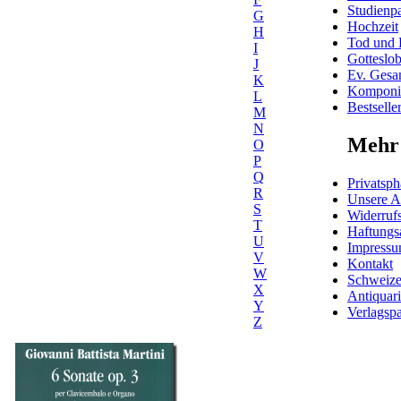
Studienpa
G
Hochzeit
H
Tod und 
I
Gotteslo
J
Ev. Gesa
K
Komponis
L
Bestselle
M
N
Mehr 
O
P
Q
Privatsph
R
Unsere 
S
Widerrufs
T
Haftungs
U
Impress
V
Kontakt
W
Schweiz
X
Antiquar
Y
Verlagspa
Z