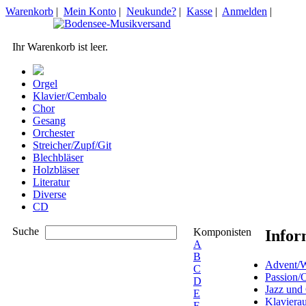
Warenkorb
|
Mein Konto
|
Neukunde?
|
Kasse
|
Anmelden
|
Ihr Warenkorb ist leer.
Orgel
Klavier/Cembalo
Chor
Gesang
Orchester
Streicher/Zupf/Git
Blechbläser
Holzbläser
Literatur
Diverse
CD
Suche
Komponisten
Infor
A
B
Advent/W
C
Passion/
D
Jazz und
E
Klaviera
F