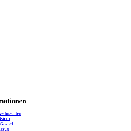
mationen
eihnachten
Ostern
 Gospel
uszug