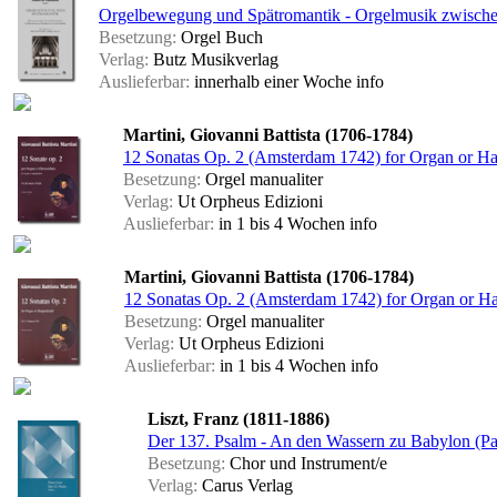
Orgelbewegung und Spätromantik - Orgelmusik zwischen
Besetzung:
Orgel Buch
Verlag:
Butz Musikverlag
Auslieferbar:
innerhalb einer Woche
info
Martini, Giovanni Battista (1706-1784)
12 Sonatas Op. 2 (Amsterdam 1742) for Organ or Har
Besetzung:
Orgel manualiter
Verlag:
Ut Orpheus Edizioni
Auslieferbar:
in 1 bis 4 Wochen
info
Martini, Giovanni Battista (1706-1784)
12 Sonatas Op. 2 (Amsterdam 1742) for Organ or Har
Besetzung:
Orgel manualiter
Verlag:
Ut Orpheus Edizioni
Auslieferbar:
in 1 bis 4 Wochen
info
Liszt, Franz (1811-1886)
Der 137. Psalm - An den Wassern zu Babylon (Par
Besetzung:
Chor und Instrument/e
Verlag:
Carus Verlag