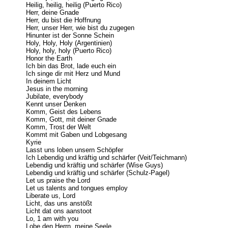
Heilig, heilig, heilig (Puerto Rico)
Herr, deine Gnade
Herr, du bist die Hoffnung
Herr, unser Herr, wie bist du zugegen
Hinunter ist der Sonne Schein
Holy, Holy, Holy (Argentinien)
Holy, holy, holy (Puerto Rico)
Honor the Earth
Ich bin das Brot, lade euch ein
Ich singe dir mit Herz und Mund
In deinem Licht
Jesus in the morning
Jubilate, everybody
Kennt unser Denken
Komm, Geist des Lebens
Komm, Gott, mit deiner Gnade
Komm, Trost der Welt
Kommt mit Gaben und Lobgesang
Kyrie
Lasst uns loben unsern Schöpfer
Ich Lebendig und kräftig und schärfer (Veit/Teichmann)
Lebendig und kräftig und schärfer (Wise Guys)
Lebendig und kräftig und schärfer (Schulz-Pagel)
Let us praise the Lord
Let us talents and tongues employ
Liberate us, Lord
Licht, das uns anstößt
Licht dat ons aanstoot
Lo, 1 am with you
Lobe den Herrn, meine Seele