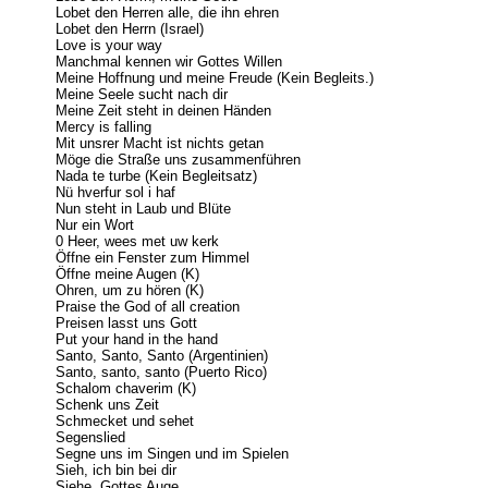
Lobet den Herren alle, die ihn ehren
Lobet den Herrn (Israel)
Love is your way
Manchmal kennen wir Gottes Willen
Meine Hoffnung und meine Freude (Kein Begleits.)
Meine Seele sucht nach dir
Meine Zeit steht in deinen Händen
Mercy is falling
Mit unsrer Macht ist nichts getan
Möge die Straße uns zusammenführen
Nada te turbe (Kein Begleitsatz)
Nü hverfur sol i haf
Nun steht in Laub und Blüte
Nur ein Wort
0 Heer, wees met uw kerk
Öffne ein Fenster zum Himmel
Öffne meine Augen (K)
Ohren, um zu hören (K)
Praise the God of all creation
Preisen lasst uns Gott
Put your hand in the hand
Santo, Santo, Santo (Argentinien)
Santo, santo, santo (Puerto Rico)
Schalom chaverim (K)
Schenk uns Zeit
Schmecket und sehet
Segenslied
Segne uns im Singen und im Spielen
Sieh, ich bin bei dir
Siehe, Gottes Auge