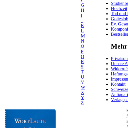
Studienpa
G
Hochzeit
H
Tod und 
I
Gotteslo
J
Ev. Gesa
K
Komponis
L
Bestselle
M
N
Mehr 
O
P
Q
Privatsph
R
Unsere 
S
Widerrufs
T
Haftungs
U
Impress
V
Kontakt
W
Schweiz
X
Antiquar
Y
Verlagspa
Z
A