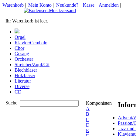
Warenkorb
|
Mein Konto
|
Neukunde?
|
Kasse
|
Anmelden
|
Ihr Warenkorb ist leer.
Orgel
Klavier/Cembalo
Chor
Gesang
Orchester
Streicher/Zupf/Git
Blechbläser
Holzbläser
Literatur
Diverse
CD
Suche
Komponisten
Infor
A
B
Advent/W
C
Passion/
D
Jazz und
E
Klaviera
F