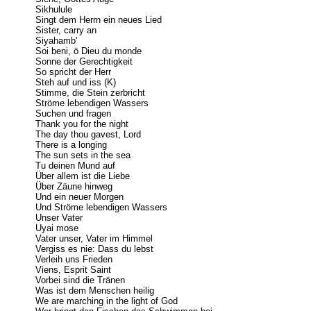
Sikhulule
Singt dem Herrn ein neues Lied
Sister, carry an
Siyahamb'
Soi beni, ö Dieu du monde
Sonne der Gerechtigkeit
So spricht der Herr
Steh auf und iss (K)
Stimme, die Stein zerbricht
Ströme lebendigen Wassers
Suchen und fragen
Thank you for the night
The day thou gavest, Lord
There is a longing
The sun sets in the sea
Tu deinen Mund auf
Über allem ist die Liebe
Über Zäune hinweg
Und ein neuer Morgen
Und Ströme lebendigen Wassers
Unser Vater
Uyai mose
Vater unser, Vater im Himmel
Vergiss es nie: Dass du lebst
Verleih uns Frieden
Viens, Esprit Saint
Vorbei sind die Tränen
Was ist dem Menschen heilig
We are marching in the light of God