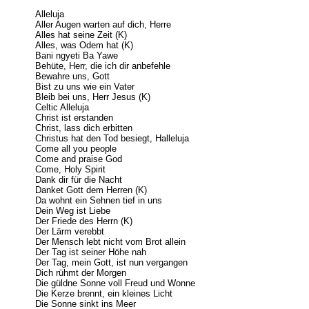
Alleluja
Aller Augen warten auf dich, Herre
Alles hat seine Zeit (K)
Alles, was Odem hat (K)
Bani ngyeti Ba Yawe
Behüte, Herr, die ich dir anbefehle
Bewahre uns, Gott
Bist zu uns wie ein Vater
Bleib bei uns, Herr Jesus (K)
Celtic Alleluja
Christ ist erstanden
Christ, lass dich erbitten
Christus hat den Tod besiegt, Halleluja
Come all you people
Come and praise God
Come, Holy Spirit
Dank dir für die Nacht
Danket Gott dem Herren (K)
Da wohnt ein Sehnen tief in uns
Dein Weg ist Liebe
Der Friede des Herrn (K)
Der Lärm verebbt
Der Mensch lebt nicht vom Brot allein
Der Tag ist seiner Höhe nah
Der Tag, mein Gott, ist nun vergangen
Dich rühmt der Morgen
Die güldne Sonne voll Freud und Wonne
Die Kerze brennt, ein kleines Licht
Die Sonne sinkt ins Meer