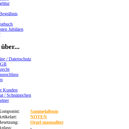
rtitur
Begräbnis
b
ngbuch
ten Jubiläen
r
über...
äre / Datenschutz
AGB
recht
ausschluss
um
er Kunden
iat / Schnäppchen
rtner
Komponist:
Sammelalbum
rtikelart:
NOTEN
Besetzung:
Orgel manualiter
Anlass:
-