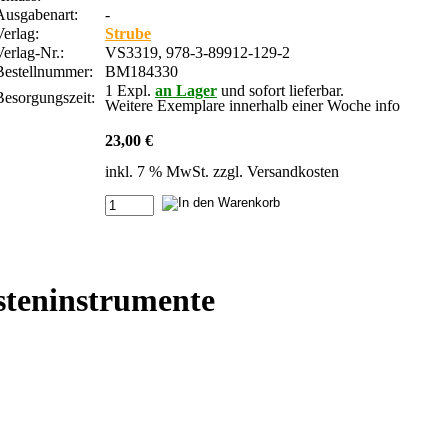
Ausgabenart:
-
Verlag:
Strube
Verlag-Nr.:
VS3319, 978-3-89912-129-2
Bestellnummer:
BM184330
1 Expl.
an Lager
und sofort lieferbar.
Besorgungszeit:
Weitere Exemplare innerhalb einer Woche
info
23,00 €
inkl. 7 % MwSt. zzgl.
Versandkosten
steninstrumente