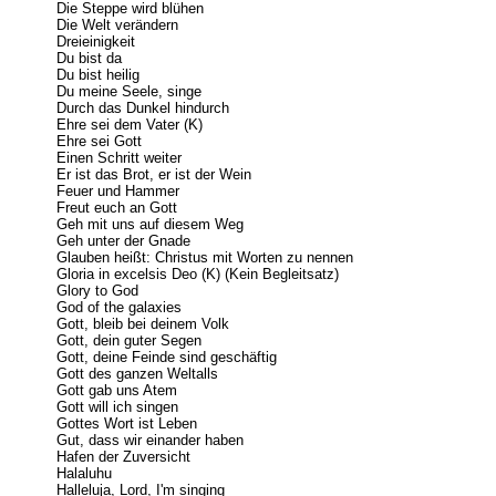
Die Steppe wird blühen
Die Welt verändern
Dreieinigkeit
Du bist da
Du bist heilig
Du meine Seele, singe
Durch das Dunkel hindurch
Ehre sei dem Vater (K)
Ehre sei Gott
Einen Schritt weiter
Er ist das Brot, er ist der Wein
Feuer und Hammer
Freut euch an Gott
Geh mit uns auf diesem Weg
Geh unter der Gnade
Glauben heißt: Christus mit Worten zu nennen
Gloria in excelsis Deo (K) (Kein Begleitsatz)
Glory to God
God of the galaxies
Gott, bleib bei deinem Volk
Gott, dein guter Segen
Gott, deine Feinde sind geschäftig
Gott des ganzen Weltalls
Gott gab uns Atem
Gott will ich singen
Gottes Wort ist Leben
Gut, dass wir einander haben
Hafen der Zuversicht
Halaluhu
Halleluja, Lord, I'm singing