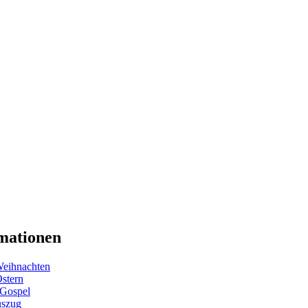
mationen
eihnachten
Ostern
 Gospel
uszug