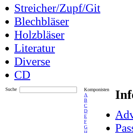
Streicher/Zupf/Git
Blechbläser
Holzbläser
Literatur
Diverse
CD
Suche
Komponisten
In
A
B
C
Adv
D
E
F
Pas
G
H