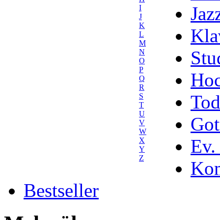
Jaz
I
J
K
Kla
L
M
Stu
N
O
P
Hoc
Q
R
Tod
S
T
U
Got
V
W
Ev.
X
Y
Z
Kom
Bestseller