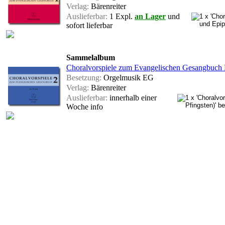
Verlag:
Bärenreiter
Auslieferbar:
1 Expl.
an Lager
und
sofort lieferbar
Sammelalbum
Choralvorspiele zum Evangelischen Gesangbuch B
Besetzung:
Orgelmusik EG
Verlag:
Bärenreiter
Auslieferbar:
innerhalb einer
Woche
info