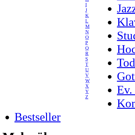
Jaz
I
J
K
Kla
L
M
Stu
N
O
P
Hoc
Q
R
Tod
S
T
U
Got
V
W
Ev.
X
Y
Z
Kom
Bestseller