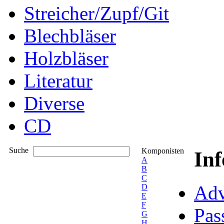
Streicher/Zupf/Git
Blechbläser
Holzbläser
Literatur
Diverse
CD
Suche
Komponisten
In
A
B
C
Adv
D
E
F
Pas
G
H