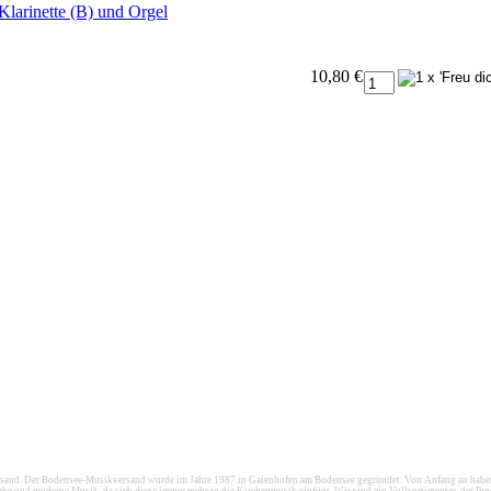
Klarinette (B) und Orgel
10,80 €
d. Der Bodensee-Musikversand wurde im Jahre 1987 in Gaienhofen am Bodensee gegründet. Von Anfang an haben wi