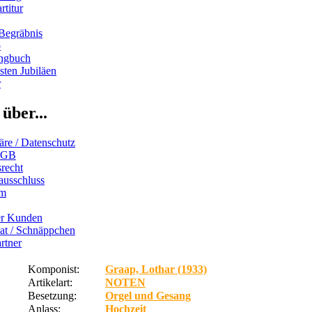
rtitur
Begräbnis
b
ngbuch
ten Jubiläen
r
über...
äre / Datenschutz
AGB
recht
ausschluss
um
er Kunden
iat / Schnäppchen
rtner
Komponist:
Graap, Lothar (1933)
Artikelart:
NOTEN
Besetzung:
Orgel und Gesang
Anlass:
Hochzeit