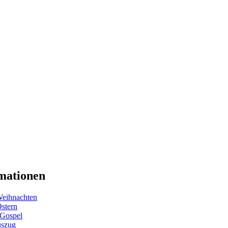
mationen
eihnachten
Ostern
 Gospel
uszug