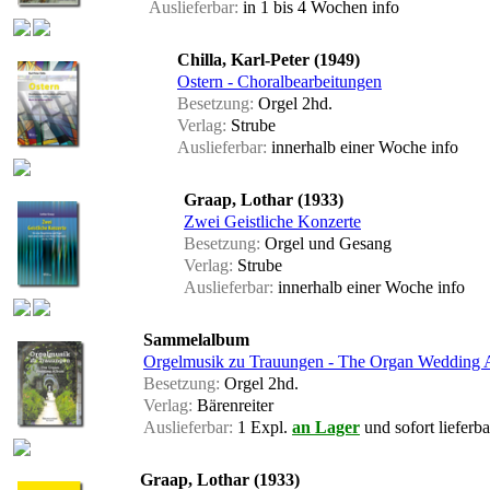
Auslieferbar:
in 1 bis 4 Wochen
info
Chilla, Karl-Peter (1949)
Ostern - Choralbearbeitungen
Besetzung:
Orgel 2hd.
Verlag:
Strube
Auslieferbar:
innerhalb einer Woche
info
Graap, Lothar (1933)
Zwei Geistliche Konzerte
Besetzung:
Orgel und Gesang
Verlag:
Strube
Auslieferbar:
innerhalb einer Woche
info
Sammelalbum
Orgelmusik zu Trauungen - The Organ Wedding
Besetzung:
Orgel 2hd.
Verlag:
Bärenreiter
Auslieferbar:
1 Expl.
an Lager
und sofort lieferba
Graap, Lothar (1933)