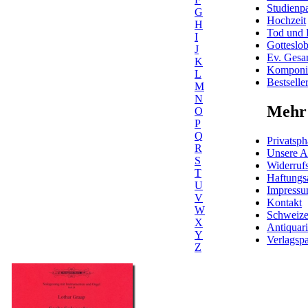
Studienpa
G
Hochzeit
H
Tod und 
I
Gotteslo
J
Ev. Gesa
K
Komponis
L
Bestselle
M
N
Mehr 
O
P
Q
Privatsph
R
Unsere 
S
Widerrufs
T
Haftungs
U
Impress
V
Kontakt
W
Schweiz
X
Antiquar
Y
Verlagspa
Z