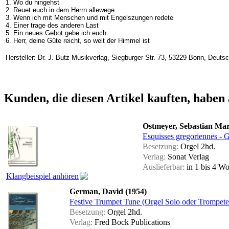
1. Wo du hingehst
2. Reuet euch in dem Herrn allewege
3. Wenn ich mit Menschen und mit Engelszungen redete
4. Einer trage des anderen Last
5. Ein neues Gebot gebe ich euch
6. Herr, deine Güte reicht, so weit der Himmel ist
Hersteller: Dr. J. Butz Musikverlag, Siegburger Str. 73, 53229 Bonn, Deuts
Kunden, die diesen Artikel kauften, haben 
Ostmeyer, Sebastian Mar
Esquisses gregoriennes - 
Besetzung:
Orgel 2hd.
Verlag:
Sonat Verlag
Auslieferbar:
in 1 bis 4 W
Klangbeispiel anhören
German, David (1954)
Festive Trumpet Tune (Orgel Solo oder Trompete
Besetzung:
Orgel 2hd.
Verlag:
Fred Bock Publications