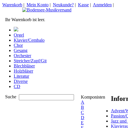
Warenkorb
|
Mein Konto
|
Neukunde?
|
Kasse
|
Anmelden
|
Ihr Warenkorb ist leer.
Orgel
Klavier/Cembalo
Chor
Gesang
Orchester
Streicher/Zupf/Git
Blechbläser
Holzbläser
Literatur
Diverse
CD
Suche
Komponisten
Infor
A
B
Advent/W
C
Passion/
D
Jazz und
E
Klaviera
F