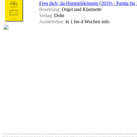
Freu dich, du Himmelskönigin (2019) - Partita für 
Besetzung:
Orgel und Klarinette
Verlag:
Dohr
Auslieferbar:
in 1 bis 4 Wochen
info
Orgelnoten Chornoten Klaviernoten Cembalonoten Notenversand Herzlich willkommen beim Bodensee-Musikversan