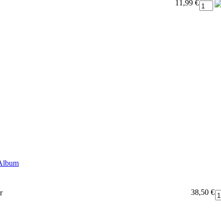
11,99 €
 Album
38,50 €
r