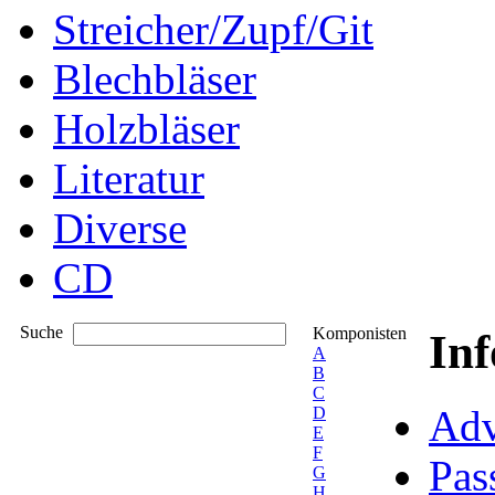
Streicher/Zupf/Git
Blechbläser
Holzbläser
Literatur
Diverse
CD
Suche
Komponisten
In
A
B
C
Adv
D
E
F
Pas
G
H