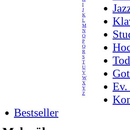
Jaz
I
J
K
Kla
L
M
Stu
N
O
P
Hoc
Q
R
Tod
S
T
U
Got
V
W
Ev.
X
Y
Z
Kom
Bestseller