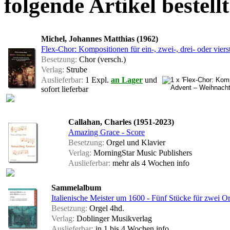
folgende Artikel bestellt
Michel, Johannes Matthias (1962)
Flex-Chor: Kompositionen für ein-, zwei-, drei- oder vi
Besetzung:
Chor (versch.)
Verlag:
Strube
Auslieferbar:
1 Expl.
an Lager
und
sofort lieferbar
Callahan, Charles (1951-2023)
Amazing Grace - Score
Besetzung:
Orgel und Klavier
Verlag:
MorningStar Music Publishers
Auslieferbar:
mehr als 4 Wochen
info
Sammelalbum
Italienische Meister um 1600 - Fünf Stücke für zwei O
Besetzung:
Orgel 4hd.
Verlag:
Doblinger Musikverlag
Auslieferbar:
in 1 bis 4 Wochen
info