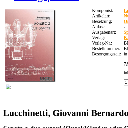
Komponist:
Lu
Artikelart:
N
Besetzung:
Or
Anlass:
-
Ausgabenart:
Sp
Verlag:
B
Verlag-Nr.:
B
Bestellnummer:
B
Besorgungszeit:
in
7,
in
Lucchinetti, Giovanni Bernard