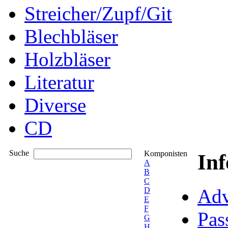
Streicher/Zupf/Git
Blechbläser
Holzbläser
Literatur
Diverse
CD
Suche
Komponisten
In
A
B
C
Adv
D
E
F
Pas
G
H