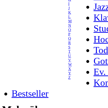
Jaz
I
J
K
Kla
L
M
Stu
N
O
P
Hoc
Q
R
Tod
S
T
U
Got
V
W
Ev.
X
Y
Z
Kom
Bestseller