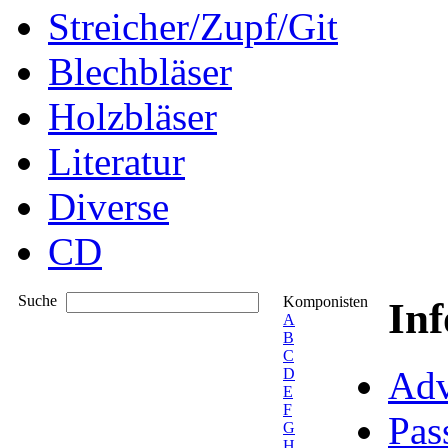
Streicher/Zupf/Git
Blechbläser
Holzbläser
Literatur
Diverse
CD
Suche
Komponisten
In
A
B
C
Adv
D
E
F
Pas
G
H