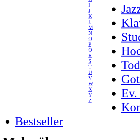
Jaz
I
J
K
Kla
L
M
Stu
N
O
P
Hoc
Q
R
Tod
S
T
U
Got
V
W
Ev.
X
Y
Z
Kom
Bestseller