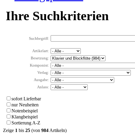
Ihre Suchkriterien
Suchbegriff:
Artikelart:
Besetzung:
Komponist:
Verlag:
Ausgabe:
Anlass:
sofort Lieferbar
nur Neuheiten
Notenbeispiel
Klangbeispiel
Sortierung A-Z
Zeige
1
bis
25
(von
984
Artikeln)