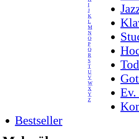
Jaz
I
J
K
Kla
L
M
Stu
N
O
P
Hoc
Q
R
Tod
S
T
U
Got
V
W
Ev.
X
Y
Z
Kom
Bestseller