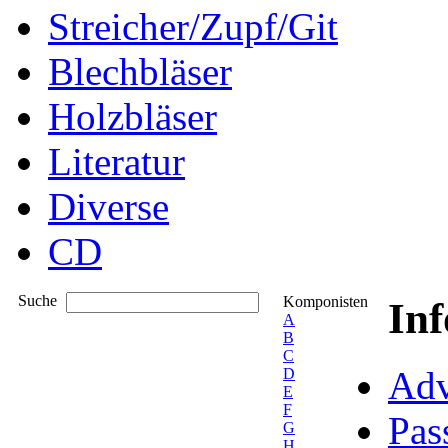
Streicher/Zupf/Git
Blechbläser
Holzbläser
Literatur
Diverse
CD
Suche
Komponisten
In
A
B
C
Adv
D
E
F
Pas
G
H