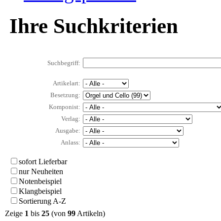
Ihre Suchkriterien
Suchbegriff:
Artikelart:
Besetzung:
Komponist:
Verlag:
Ausgabe:
Anlass:
sofort Lieferbar
nur Neuheiten
Notenbeispiel
Klangbeispiel
Sortierung A-Z
Zeige
1
bis
25
(von
99
Artikeln)