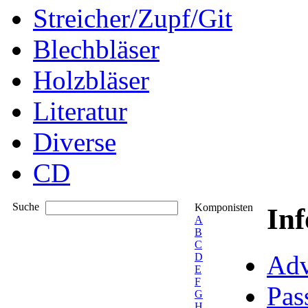
Streicher/Zupf/Git
Blechbläser
Holzbläser
Literatur
Diverse
CD
Suche
Komponisten
In
A
B
C
Adv
D
E
F
Pas
G
H