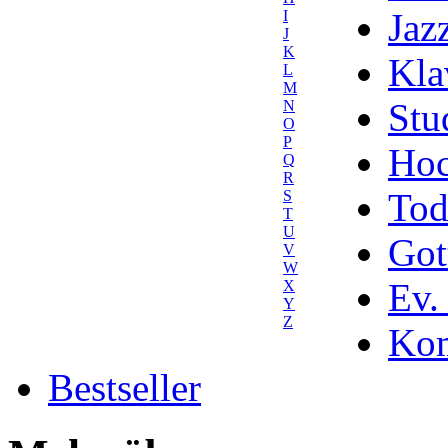
Jaz
I
J
K
Kla
L
M
Stu
N
O
P
Hoc
Q
R
Tod
S
T
U
Got
V
W
Ev.
X
Y
Z
Kom
Bestseller