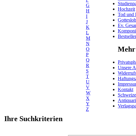
Studienpa
G
Hochzeit
H
Tod und 
I
Gotteslo
J
Ev. Gesa
K
Komponis
L
Bestselle
M
N
Mehr 
O
P
Q
Privatsph
R
Unsere 
S
Widerrufs
T
Haftungs
U
Impress
V
Kontakt
W
Schweiz
X
Antiquar
Y
Verlagspa
Z
Ihre Suchkriterien