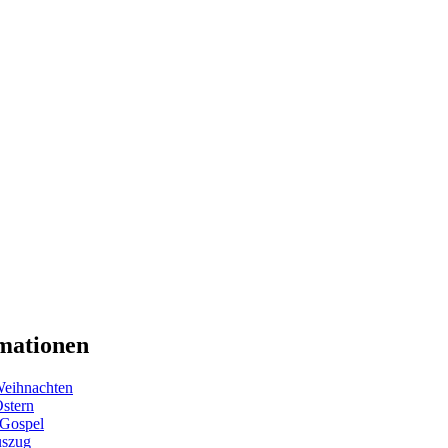
mationen
eihnachten
Ostern
 Gospel
uszug