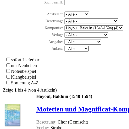
Suchbegriff:
Artikelart:
Besetzung:
Komponist:
Verlag:
Ausgabe:
Anlass:
sofort Lieferbar
nur Neuheiten
Notenbeispiel
Klangbeispiel
Sortierung A-Z
Zeige
1
bis
4
(von
4
Artikeln)
Hoyoul, Balduin (1548-1594)
Motetten und Magnificat-Kompo
Besetzung:
Chor (Gemischt)
Verlag:
Strube