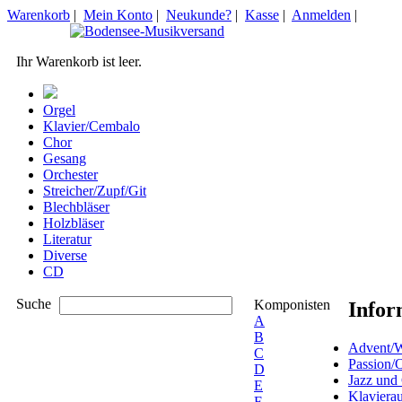
Warenkorb
|
Mein Konto
|
Neukunde?
|
Kasse
|
Anmelden
|
Ihr Warenkorb ist leer.
Orgel
Klavier/Cembalo
Chor
Gesang
Orchester
Streicher/Zupf/Git
Blechbläser
Holzbläser
Literatur
Diverse
CD
Suche
Komponisten
Infor
A
B
Advent/W
C
Passion/
D
Jazz und
E
Klaviera
F