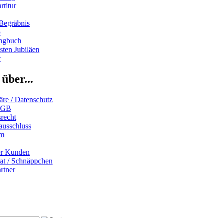
rtitur
Begräbnis
b
ngbuch
ten Jubiläen
r
über...
äre / Datenschutz
AGB
recht
ausschluss
um
er Kunden
iat / Schnäppchen
rtner