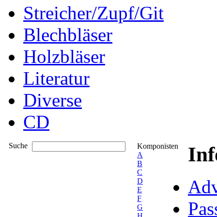
Streicher/Zupf/Git
Blechbläser
Holzbläser
Literatur
Diverse
CD
Suche
Komponisten
In
A
B
C
Adv
D
E
F
Pas
G
H