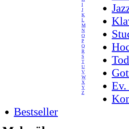
Jaz
I
J
K
Kla
L
M
Stu
N
O
P
Hoc
Q
R
Tod
S
T
U
Got
V
W
Ev.
X
Y
Z
Kom
Bestseller