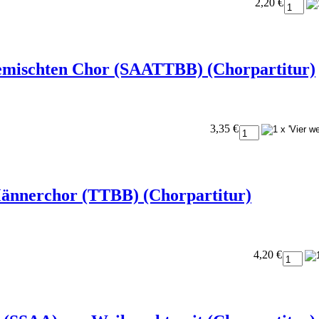
2,20 €
 gemischten Chor (SAATTBB) (Chorpartitur)
3,35 €
 Männerchor (TTBB) (Chorpartitur)
4,20 €