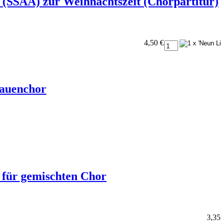
 (SSAA) zur Weihnachtszeit (Chorpartitur)
4,50 €
rauenchor
 für gemischten Chor
3,35