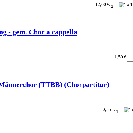
12,00 €
ng - gem. Chor a cappella
1,50 €
ür Männerchor (TTBB) (Chorpartitur)
2,55 €