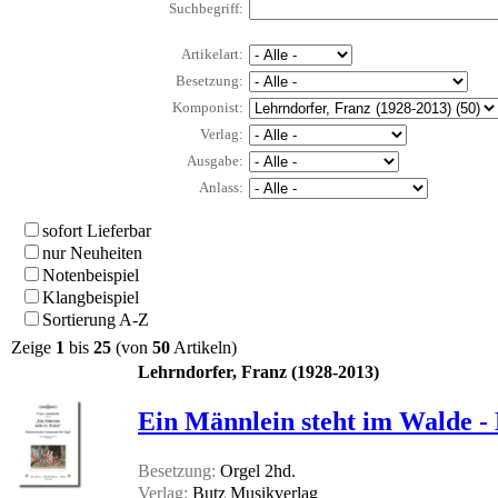
Suchbegriff:
Artikelart:
Besetzung:
Komponist:
Verlag:
Ausgabe:
Anlass:
sofort Lieferbar
nur Neuheiten
Notenbeispiel
Klangbeispiel
Sortierung A-Z
Zeige
1
bis
25
(von
50
Artikeln)
Lehrndorfer, Franz (1928-2013)
Ein Männlein steht im Walde - 
Besetzung:
Orgel 2hd.
Verlag:
Butz Musikverlag