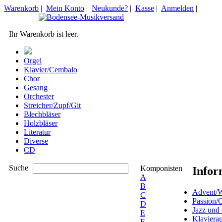
Warenkorb
|
Mein Konto
|
Neukunde?
|
Kasse
|
Anmelden
|
Ihr Warenkorb ist leer.
Orgel
Klavier/Cembalo
Chor
Gesang
Orchester
Streicher/Zupf/Git
Blechbläser
Holzbläser
Literatur
Diverse
CD
Suche
Komponisten
Infor
A
B
Advent/W
C
Passion/
D
Jazz und
E
Klaviera
F