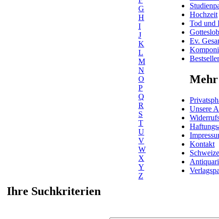
Studienpa
G
Hochzeit
H
Tod und 
I
Gotteslo
J
Ev. Gesa
K
Komponis
L
Bestselle
M
N
Mehr 
O
P
Q
Privatsph
R
Unsere 
S
Widerrufs
T
Haftungs
U
Impress
V
Kontakt
W
Schweiz
X
Antiquar
Y
Verlagspa
Z
Ihre Suchkriterien