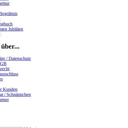
rtitur
Begräbnis
b
ngbuch
ten Jubiläen
r
über...
äre / Datenschutz
AGB
recht
ausschluss
um
er Kunden
iat / Schnäppchen
rtner