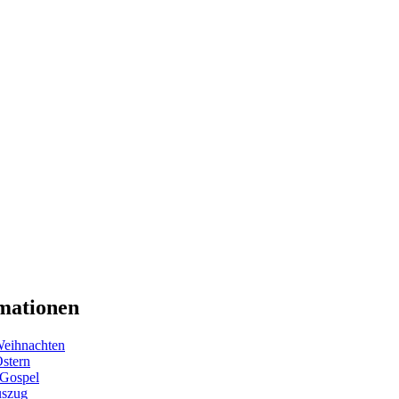
mationen
eihnachten
Ostern
 Gospel
uszug