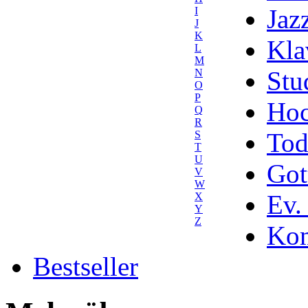
Jaz
I
J
K
Kla
L
M
Stu
N
O
P
Hoc
Q
R
Tod
S
T
U
Got
V
W
Ev.
X
Y
Z
Kom
Bestseller