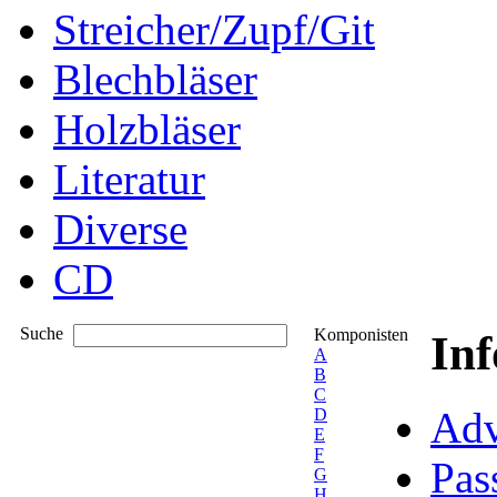
Streicher/Zupf/Git
Blechbläser
Holzbläser
Literatur
Diverse
CD
Suche
Komponisten
In
A
B
C
Adv
D
E
F
Pas
G
H