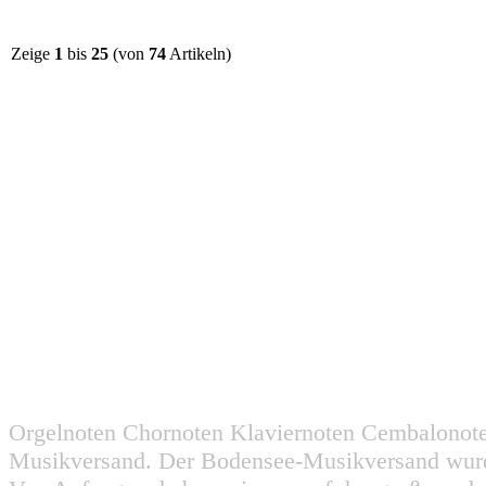
Zeige
1
bis
25
(von
74
Artikeln)
Orgelnoten Chornoten Klaviernoten Cembalonot
Musikversand. Der Bodensee-Musikversand wurd