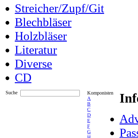
Streicher/Zupf/Git
Blechbläser
Holzbläser
Literatur
Diverse
CD
Suche
Komponisten
In
A
B
C
Adv
D
E
F
Pas
G
H