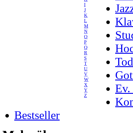
Jaz
I
J
K
Kla
L
M
Stu
N
O
P
Hoc
Q
R
Tod
S
T
U
Got
V
W
Ev.
X
Y
Z
Kom
Bestseller