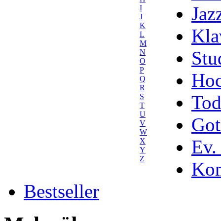
Jaz
I
J
K
Kla
L
M
Stu
N
O
P
Hoc
Q
R
Tod
S
T
U
Got
V
W
Ev.
X
Y
Z
Kom
Bestseller