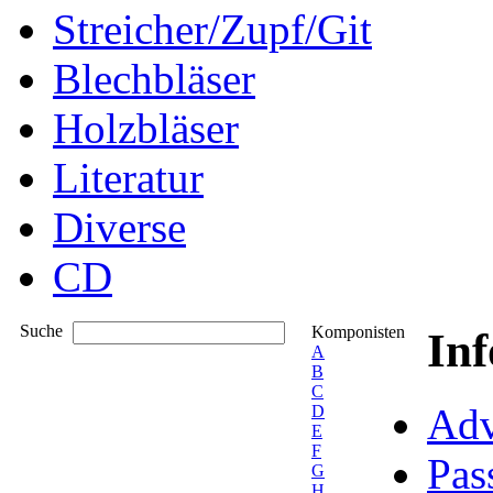
Streicher/Zupf/Git
Blechbläser
Holzbläser
Literatur
Diverse
CD
Suche
Komponisten
In
A
B
C
Adv
D
E
F
Pas
G
H