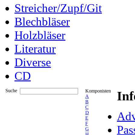
Streicher/Zupf/Git
Blechbläser
Holzbläser
Literatur
Diverse
CD
Suche
Komponisten
In
A
B
C
Adv
D
E
F
Pas
G
H