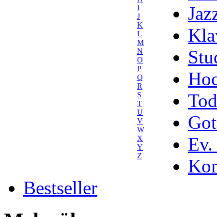
Jaz
I
J
K
Kla
L
M
Stu
N
O
P
Hoc
Q
R
Tod
S
T
U
Got
V
W
Ev.
X
Y
Z
Kom
Bestseller