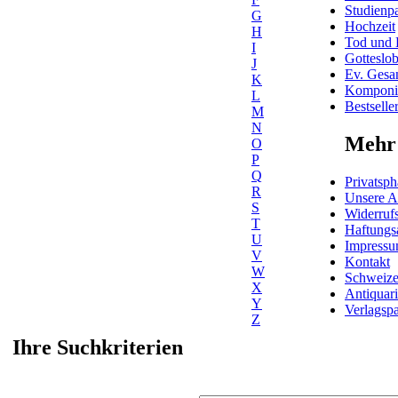
Studienpa
G
Hochzeit
H
Tod und 
I
Gotteslo
J
Ev. Gesa
K
Komponis
L
Bestselle
M
N
Mehr 
O
P
Q
Privatsph
R
Unsere 
S
Widerrufs
T
Haftungs
U
Impress
V
Kontakt
W
Schweiz
X
Antiquar
Y
Verlagspa
Z
Ihre Suchkriterien