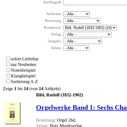
Suchbegriff:
Artikelart:
Besetzung:
Komponist:
Verlag:
Ausgabe:
Anlass:
sofort Lieferbar
nur Neuheiten
Notenbeispiel
Klangbeispiel
Sortierung A-Z
Zeige
1
bis
14
(von
14
Artikeln)
Bibl, Rudolf (1832-1902)
Orgelwerke Band 1: Sechs Char
Besetzung:
Orgel 2hd.
Verlag:
Butz Musikverlag