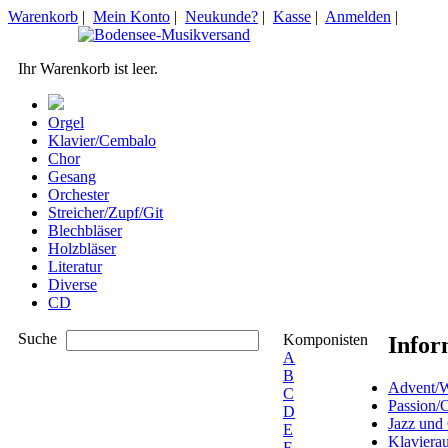
Warenkorb
|
Mein Konto
|
Neukunde?
|
Kasse
|
Anmelden
|
Ihr Warenkorb ist leer.
Orgel
Klavier/Cembalo
Chor
Gesang
Orchester
Streicher/Zupf/Git
Blechbläser
Holzbläser
Literatur
Diverse
CD
Suche
Komponisten
Infor
A
B
Advent/W
C
Passion/
D
Jazz und
E
Klaviera
F