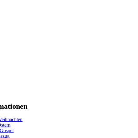
mationen
eihnachten
Ostern
 Gospel
uszug