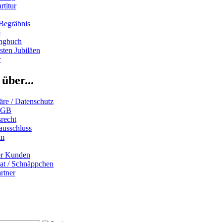
rtitur
Begräbnis
b
ngbuch
ten Jubiläen
r
über...
äre / Datenschutz
AGB
recht
ausschluss
um
er Kunden
iat / Schnäppchen
rtner