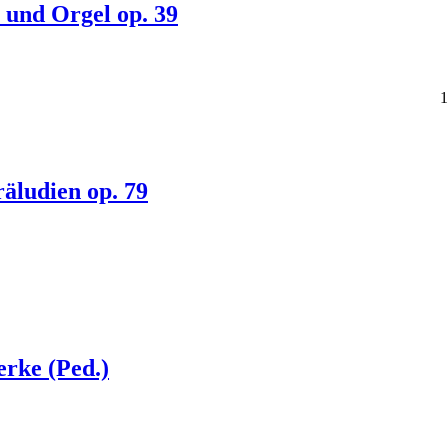
 und Orgel op. 39
1
äludien op. 79
rke (Ped.)