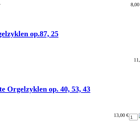
8,00
r
lzyklen op.87, 25
11
e Orgelzyklen op. 40, 53, 43
13,00 €