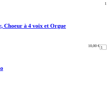
1
r, Choeur à 4 voix et Orgue
10,00 €
no