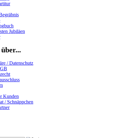
rtitur
Begräbnis
b
ngbuch
ten Jubiläen
r
über...
äre / Datenschutz
AGB
recht
ausschluss
um
er Kunden
iat / Schnäppchen
rtner