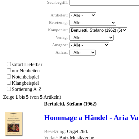
Suchbegriff:
Artikelart:
Besetzung:
Komponist:
Verlag:
Ausgabe:
Anlass:
sofort Lieferbar
nur Neuheiten
Notenbeispiel
Klangbeispiel
Sortierung A-Z
Zeige
1
bis
5
(von
5
Artikeln)
Bertuletti, Stefano (1962)
Hommage a Händel - Aria Vari
Besetzung:
Orgel 2hd.
Verlag:
Butz Musikverlag