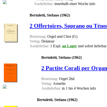
Auslieferbar:
innerhalb einer Woche
info
Bertuletti, Stefano (1962)
2 Offertoires, Soprano ou Téno
Besetzung:
Orgel und Chor (G)
Verlag:
Delatour
Auslieferbar:
1 Expl.
an Lager
und sofort lieferbar
Bertuletti, Stefano (1962)
2 Partite Corali per Orga
Besetzung:
Orgel 2hd.
Verlag:
Armelin
Auslieferbar:
in 1 bis 4 Wochen
info
Bertuletti, Stefano (1962)