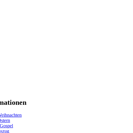
mationen
eihnachten
Ostern
 Gospel
uszug