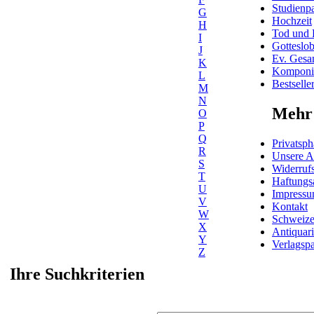
Studienpa
G
Hochzeit
H
Tod und 
I
Gotteslo
J
Ev. Gesa
K
Komponis
L
Bestselle
M
N
Mehr 
O
P
Q
Privatsph
R
Unsere 
S
Widerrufs
T
Haftungs
U
Impress
V
Kontakt
W
Schweiz
X
Antiquar
Y
Verlagspa
Z
Ihre Suchkriterien