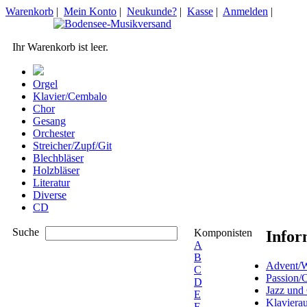
Warenkorb
|
Mein Konto
|
Neukunde?
|
Kasse
|
Anmelden
|
Ihr Warenkorb ist leer.
Orgel
Klavier/Cembalo
Chor
Gesang
Orchester
Streicher/Zupf/Git
Blechbläser
Holzbläser
Literatur
Diverse
CD
Suche
Komponisten
Infor
A
B
Advent/W
C
Passion/
D
Jazz und
E
Klaviera
F