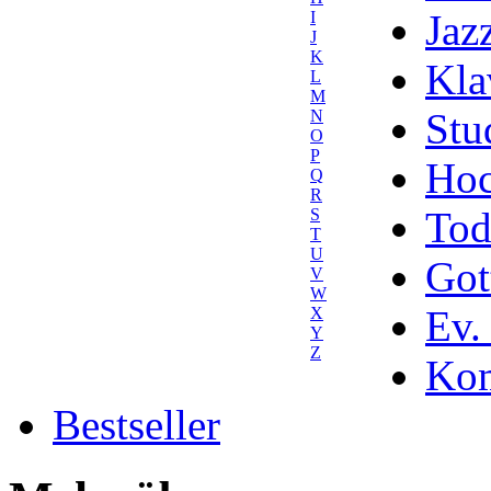
Jaz
I
J
K
Kla
L
M
Stu
N
O
P
Hoc
Q
R
Tod
S
T
U
Got
V
W
Ev.
X
Y
Z
Kom
Bestseller