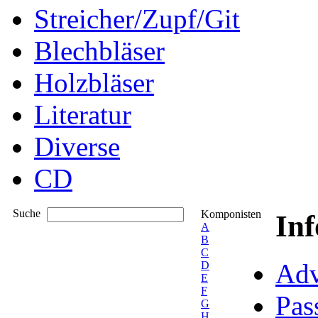
Streicher/Zupf/Git
Blechbläser
Holzbläser
Literatur
Diverse
CD
Suche
Komponisten
In
A
B
C
Adv
D
E
F
Pas
G
H