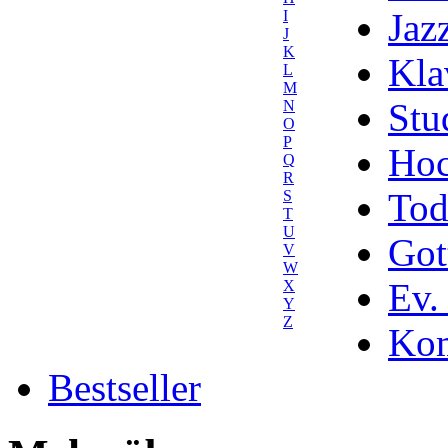
Jaz
I
J
K
Kla
L
M
Stu
N
O
P
Hoc
Q
R
Tod
S
T
U
Got
V
W
Ev.
X
Y
Z
Kom
Bestseller