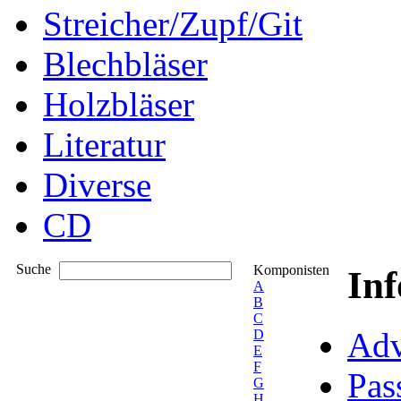
Streicher/Zupf/Git
Blechbläser
Holzbläser
Literatur
Diverse
CD
Suche
Komponisten
In
A
B
C
Adv
D
E
F
Pas
G
H