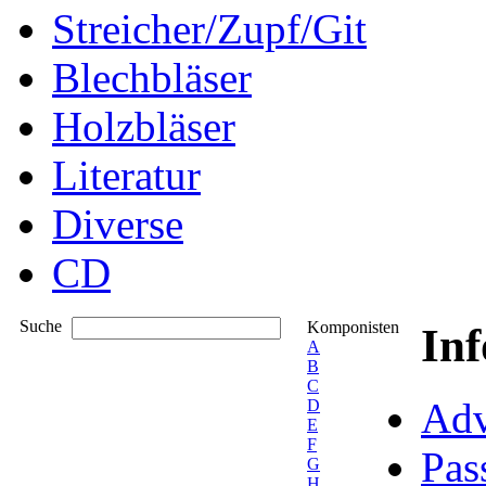
Streicher/Zupf/Git
Blechbläser
Holzbläser
Literatur
Diverse
CD
Suche
Komponisten
In
A
B
C
Adv
D
E
F
Pas
G
H