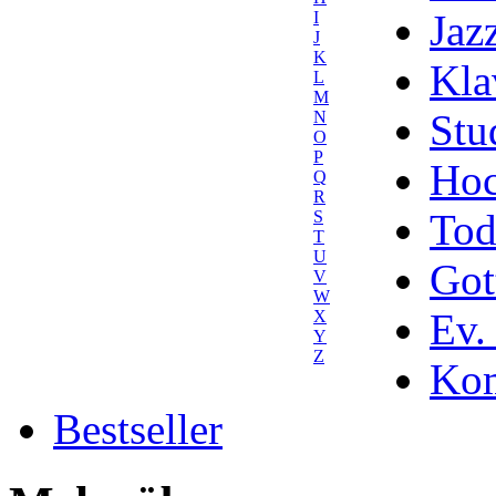
Jaz
I
J
K
Kla
L
M
Stu
N
O
P
Hoc
Q
R
Tod
S
T
U
Got
V
W
Ev.
X
Y
Z
Kom
Bestseller