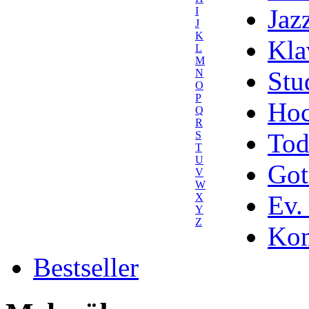
Jaz
I
J
K
Kla
L
M
Stu
N
O
P
Hoc
Q
R
Tod
S
T
U
Got
V
W
Ev.
X
Y
Z
Kom
Bestseller