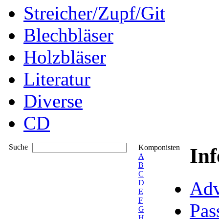
Streicher/Zupf/Git
Blechbläser
Holzbläser
Literatur
Diverse
CD
Suche
Komponisten
In
A
B
C
Adv
D
E
F
Pas
G
H