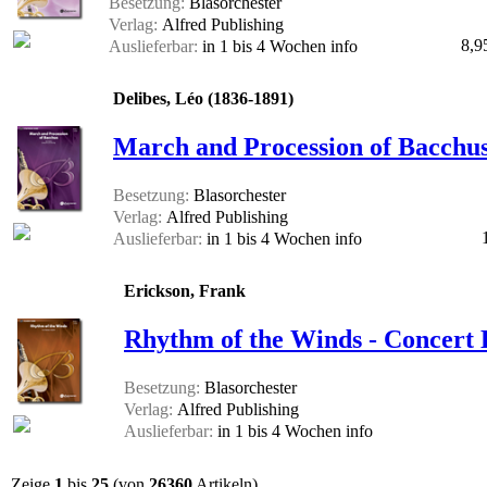
Besetzung:
Blasorchester
Verlag:
Alfred Publishing
8,9
Auslieferbar:
in 1 bis 4 Wochen
info
Delibes, Léo (1836-1891)
March and Procession of Bacchus
Besetzung:
Blasorchester
Verlag:
Alfred Publishing
Auslieferbar:
in 1 bis 4 Wochen
info
Erickson, Frank
Rhythm of the Winds - Concert 
Besetzung:
Blasorchester
Verlag:
Alfred Publishing
Auslieferbar:
in 1 bis 4 Wochen
info
Zeige
1
bis
25
(von
26360
Artikeln)