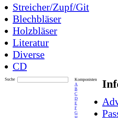
Streicher/Zupf/Git
Blechbläser
Holzbläser
Literatur
Diverse
CD
Suche
Komponisten
In
A
B
C
Adv
D
E
F
Pas
G
H