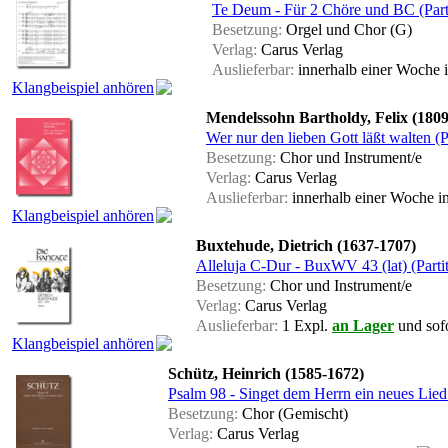
Te Deum - Für 2 Chöre und BC (Part
Besetzung:
Orgel und Chor (G)
Verlag:
Carus Verlag
Auslieferbar:
innerhalb einer Woche
Klangbeispiel anhören
Mendelssohn Bartholdy, Felix (180
Wer nur den lieben Gott läßt walten (Pa
Besetzung:
Chor und Instrument/e
Verlag:
Carus Verlag
Auslieferbar:
innerhalb einer Woche
i
Klangbeispiel anhören
Buxtehude, Dietrich (1637-1707)
Alleluja C-Dur - BuxWV 43 (lat) (Partit
Besetzung:
Chor und Instrument/e
Verlag:
Carus Verlag
Auslieferbar:
1 Expl.
an Lager
und sofo
Klangbeispiel anhören
Schütz, Heinrich (1585-1672)
Psalm 98 - Singet dem Herrn ein neues Lied 
Besetzung:
Chor (Gemischt)
Verlag:
Carus Verlag