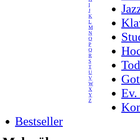
Jaz
I
J
K
Kla
L
M
Stu
N
O
P
Hoc
Q
R
Tod
S
T
U
Got
V
W
Ev.
X
Y
Z
Kom
Bestseller