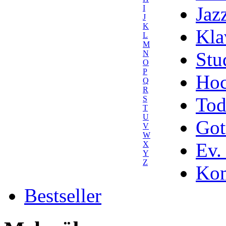
Jaz
I
J
K
Kla
L
M
Stu
N
O
P
Hoc
Q
R
Tod
S
T
U
Got
V
W
Ev.
X
Y
Z
Kom
Bestseller