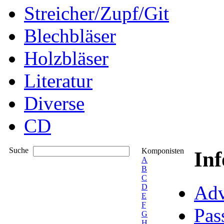
Streicher/Zupf/Git
Blechbläser
Holzbläser
Literatur
Diverse
CD
Suche
Komponisten
In
A
B
C
Adv
D
E
F
Pas
G
H