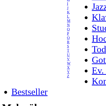
Jaz
I
J
K
Kla
L
M
Stu
N
O
P
Hoc
Q
R
Tod
S
T
U
Got
V
W
Ev.
X
Y
Z
Kom
Bestseller