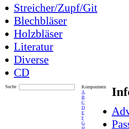
Streicher/Zupf/Git
Blechbläser
Holzbläser
Literatur
Diverse
CD
Suche
Komponisten
In
A
B
C
Adv
D
E
F
Pas
G
H