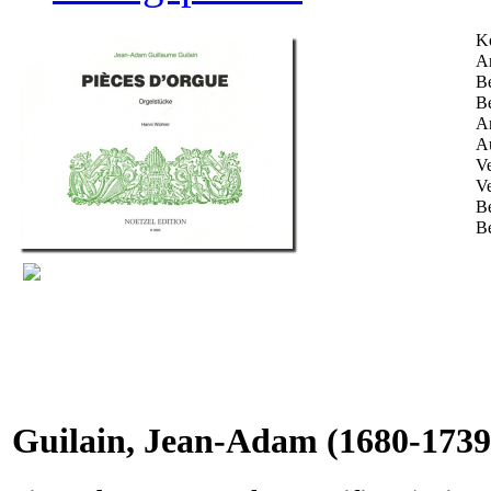
K
Ar
Be
Be
An
Au
Ve
Ve
B
Be
Guilain, Jean-Adam
(1680-1739