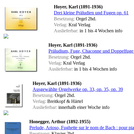
Hoyer, Karl (1891-1936)
Drei kleine Präludien und Fugen op. 61
Besetzung:
Orgel 2hd.
Verlag:
Kral Verlag
Auslieferbar:
in 1 bis 4 Wochen
info
Hoyer, Karl (1891-1936)
Präludium, Fuge, Chaconne und Doppelfuge
Besetzung:
Orgel 2hd.
Verlag:
Kral Verlag
Auslieferbar:
in 1 bis 4 Wochen
info
Hoyer, Karl (1891-1936)
Ausgewählte Orgelwerke op. 33, op. 35, op. 39
Besetzung:
Orgel 2hd.
Verlag:
Breitkopf & Härtel
Auslieferbar:
innerhalb einer Woche
info
Honegger, Arthur (1892-1955)
Prelude, Arioso, Fughette sur le nom de Bach : pour pi
Besetzung:
Klavier 2hd.