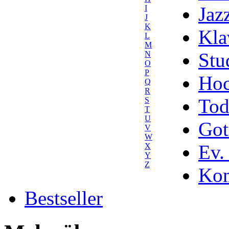
Jaz
I
J
K
Kla
L
M
Stu
N
O
P
Hoc
Q
R
Tod
S
T
U
Got
V
W
Ev.
X
Y
Z
Kom
Bestseller