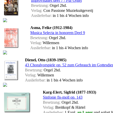
Improvisaties deel 7 - Für Orgel
Besetzung:
Orgel 2hd.
Verlag:
Con Passione Muziekuitgeverij
Auslieferbar:
in 1 bis 4 Wochen
info
Asma, Feike (1912-1984)
Musica Selecta in honorem Deel 9
Besetzung:
Orgel 2hd.
Verlag:
Willemsen
Auslieferbar:
in 1 bis 4 Wochen
info
Dienel, Otto (1839-1905)
43 Choralvorspiele op. 52 zum Gebrauch im Gottesdie
Besetzung:
Orgel 2hd.
Verlag:
Willemsen
Auslieferbar:
in 1 bis 4 Wochen
info
Karg-Elert, Sigfrid (1877-1933)
Sinfonie fis-moll op. 143
Besetzung:
Orgel 2hd.
Verlag:
Breitkopf & Härtel
Auslieferbar:
1 Expl.
an Lager
und sofort l