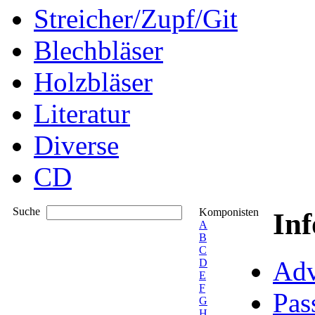
Streicher/Zupf/Git
Blechbläser
Holzbläser
Literatur
Diverse
CD
Suche
Komponisten
In
A
B
C
Adv
D
E
F
Pas
G
H