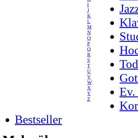
Jaz
I
J
K
Kla
L
M
Stu
N
O
P
Hoc
Q
R
Tod
S
T
U
Got
V
W
Ev.
X
Y
Z
Kom
Bestseller