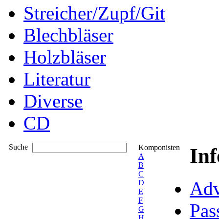
Streicher/Zupf/Git
Blechbläser
Holzbläser
Literatur
Diverse
CD
Suche
Komponisten
In
A
B
C
Adv
D
E
F
Pas
G
H