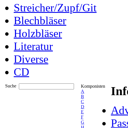
Streicher/Zupf/Git
Blechbläser
Holzbläser
Literatur
Diverse
CD
Suche
Komponisten
In
A
B
C
Adv
D
E
F
Pas
G
H