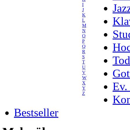
Jaz
I
J
K
Kla
L
M
Stu
N
O
P
Hoc
Q
R
Tod
S
T
U
Got
V
W
Ev.
X
Y
Z
Kom
Bestseller