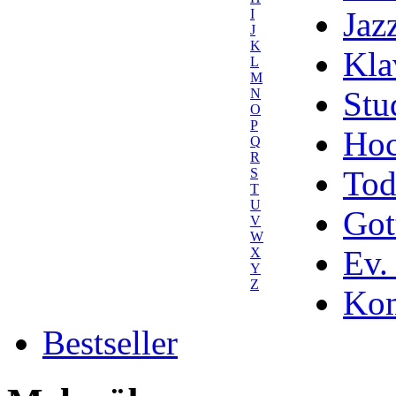
Jaz
I
J
K
Kla
L
M
Stu
N
O
P
Hoc
Q
R
Tod
S
T
U
Got
V
W
Ev.
X
Y
Z
Kom
Bestseller