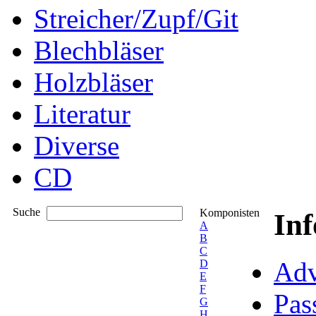
Streicher/Zupf/Git
Blechbläser
Holzbläser
Literatur
Diverse
CD
Suche
Komponisten
In
A
B
C
Adv
D
E
F
Pas
G
H