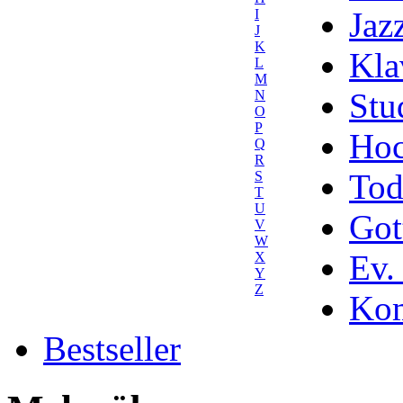
Jaz
I
J
K
Kla
L
M
Stu
N
O
P
Hoc
Q
R
Tod
S
T
U
Got
V
W
Ev.
X
Y
Z
Kom
Bestseller