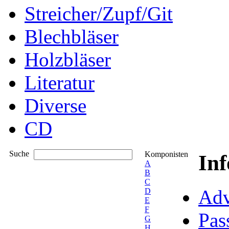
Streicher/Zupf/Git
Blechbläser
Holzbläser
Literatur
Diverse
CD
Suche
Komponisten
In
A
B
C
Adv
D
E
F
Pas
G
H