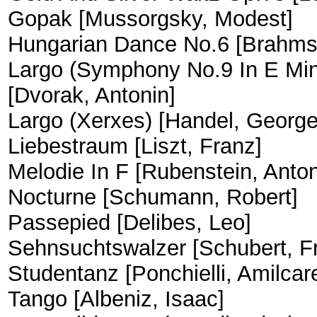
Gopak [Mussorgsky, Modest]
Hungarian Dance No.6 [Brahms
Largo (Symphony No.9 In E Min
[Dvorak, Antonin]
Largo (Xerxes) [Handel, George 
Liebestraum [Liszt, Franz]
Melodie In F [Rubenstein, Anton
Nocturne [Schumann, Robert]
Passepied [Delibes, Leo]
Sehnsuchtswalzer [Schubert, F
Studentanz [Ponchielli, Amilcar
Tango [Albeniz, Isaac]