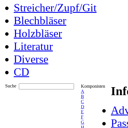
Streicher/Zupf/Git
Blechbläser
Holzbläser
Literatur
Diverse
CD
Suche
Komponisten
In
A
B
C
Adv
D
E
F
Pas
G
H