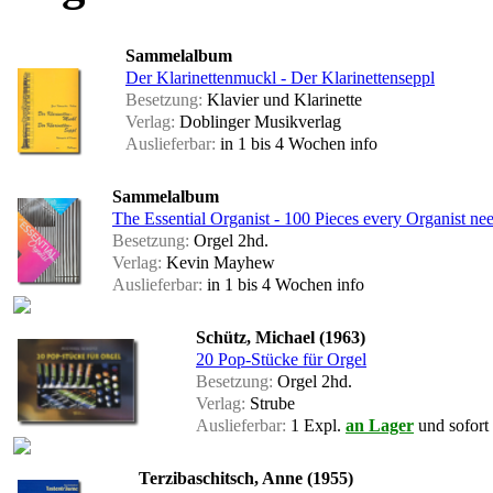
Sammelalbum
Der Klarinettenmuckl - Der Klarinettenseppl
Besetzung:
Klavier und Klarinette
Verlag:
Doblinger Musikverlag
Auslieferbar:
in 1 bis 4 Wochen
info
Sammelalbum
The Essential Organist - 100 Pieces every Organist ne
Besetzung:
Orgel 2hd.
Verlag:
Kevin Mayhew
Auslieferbar:
in 1 bis 4 Wochen
info
Schütz, Michael (1963)
20 Pop-Stücke für Orgel
Besetzung:
Orgel 2hd.
Verlag:
Strube
Auslieferbar:
1 Expl.
an Lager
und sofort 
Terzibaschitsch, Anne (1955)