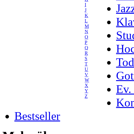
Jaz
I
J
K
Kla
L
M
Stu
N
O
P
Hoc
Q
R
Tod
S
T
U
Got
V
W
Ev.
X
Y
Z
Kom
Bestseller