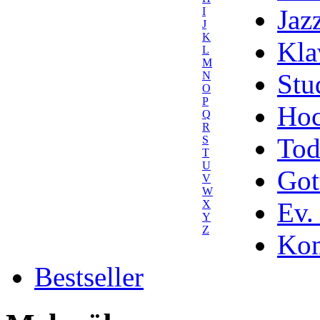
Jaz
I
J
K
Kla
L
M
Stu
N
O
P
Hoc
Q
R
Tod
S
T
U
Got
V
W
Ev.
X
Y
Z
Kom
Bestseller