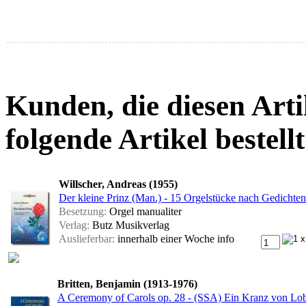
Kunden, die diesen Arti
folgende Artikel bestellt
Willscher, Andreas (1955)
Der kleine Prinz (Man.) - 15 Orgelstücke nach Gedichte
Besetzung:
Orgel manualiter
Verlag:
Butz Musikverlag
Auslieferbar:
innerhalb einer Woche
info
Britten, Benjamin (1913-1976)
A Ceremony of Carols op. 28 - (SSA) Ein Kranz von Lob