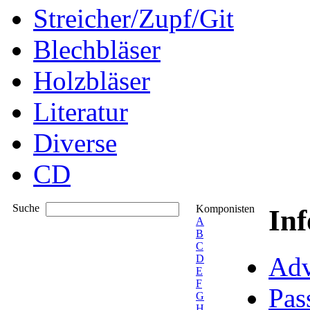
Streicher/Zupf/Git
Blechbläser
Holzbläser
Literatur
Diverse
CD
Suche
Komponisten
In
A
B
C
Adv
D
E
F
Pas
G
H