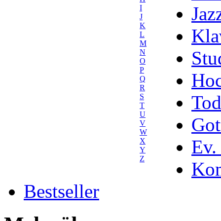
Jaz
I
J
K
Kla
L
M
Stu
N
O
P
Hoc
Q
R
Tod
S
T
U
Got
V
W
Ev.
X
Y
Z
Kom
Bestseller