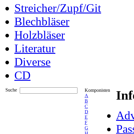
Streicher/Zupf/Git
Blechbläser
Holzbläser
Literatur
Diverse
CD
Suche
Komponisten
In
A
B
C
Adv
D
E
F
Pas
G
H