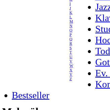
Jaz
I
J
K
Kla
L
M
Stu
N
O
P
Hoc
Q
R
Tod
S
T
U
Got
V
W
Ev.
X
Y
Z
Kom
Bestseller