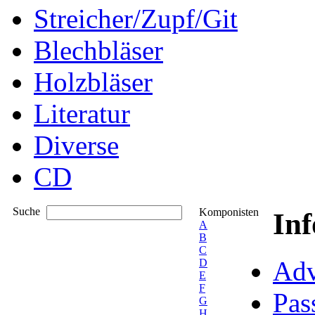
Streicher/Zupf/Git
Blechbläser
Holzbläser
Literatur
Diverse
CD
Suche
Komponisten
In
A
B
C
Adv
D
E
F
Pas
G
H