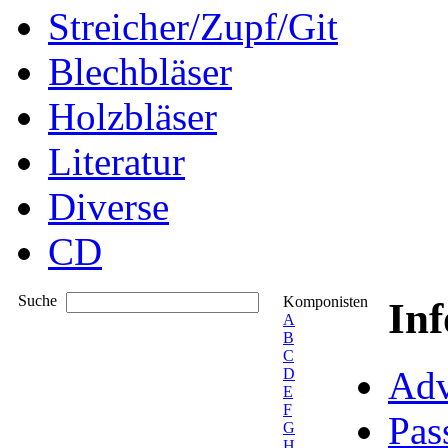
Streicher/Zupf/Git
Blechbläser
Holzbläser
Literatur
Diverse
CD
Suche
Komponisten
In
A
B
C
Adv
D
E
F
Pas
G
H