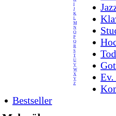
Jaz
I
J
K
Kla
L
M
Stu
N
O
P
Hoc
Q
R
Tod
S
T
U
Got
V
W
Ev.
X
Y
Z
Kom
Bestseller