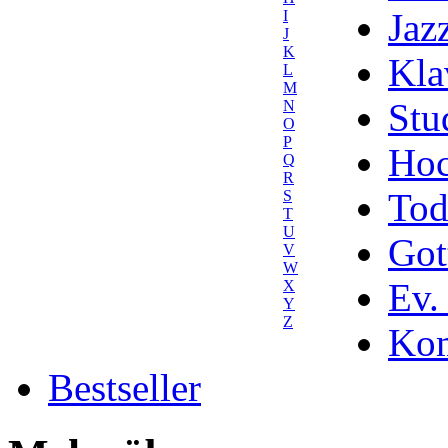
Jaz
I
J
K
Kla
L
M
Stu
N
O
P
Hoc
Q
R
Tod
S
T
U
Got
V
W
Ev.
X
Y
Z
Kom
Bestseller