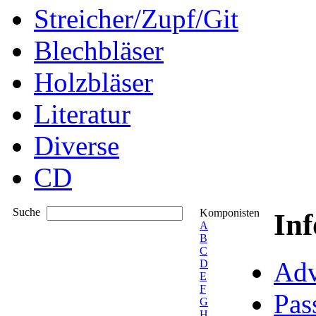
Streicher/Zupf/Git
Blechbläser
Holzbläser
Literatur
Diverse
CD
Suche
Komponisten
In
A
B
C
Adv
D
E
F
Pas
G
H