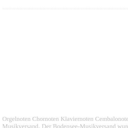
Orgelnoten Chornoten Klaviernoten Cembalonot
Musikversand. Der Bodensee-Musikversand wurd